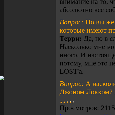
внимание на то, ч
абсолютно все соб
Вопрос:
Но вы же 
которые имеют п
Терри:
Да, но в с
Насколько мне это
иного. И настояще
потому, мне это н
LOST'a.
Вопрос:
А насколь
Джоном Локком? 
Просмотров:
2115