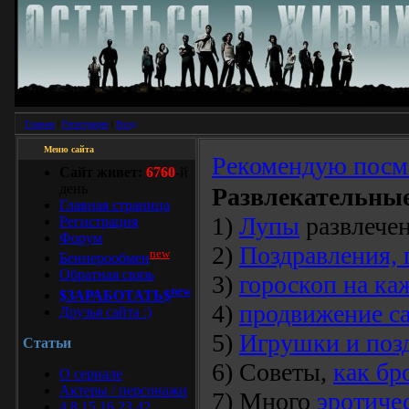
Главная
|
Регистрация
|
Вход
Меню сайта
Рекомендую посмо
Cайт живет:
6760
-й
день
Развлекательные
Главная страница
1)
Лупы
развлечен
Регистрация
Форум
2)
Поздравления, 
new
Беннерообмен
Обратная связь
3)
гороскоп на ка
new
$ЗАРАБОТАТЬ$
4)
продвижение са
Друзья сайта :)
5)
Игрушки и поз
Статьи
6) Советы,
как бр
О сериале
Актеры / персонажи
7) Много
эротиче
4 8 15 16 23 42