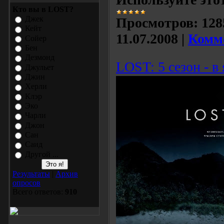
Кто вы в LOST?
Джек
Просмотров:
128
Кейт
11.07.2008
|
Комме
Сойер
Бен
Дезмонд
LOST: 5 сезон - в
Джульет
Джин
Херли
Клэр
Эко
Чарли
Джон
Сан
Саид
Другой ...
Результаты
|
Архив
опросов
Всего ответов:
910