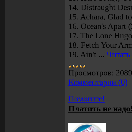
14. Distraught De
15. Achara, Glad t
16. Ocean's Apart (
17. The Lone Hugo
18. Fetch Your Arm
19. Ain't
...
Читать
Просмотров:
208
Комментарии (0)
Помогите!
Платить не надо