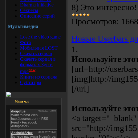
Dharma initiative
8) Это интересно
Секреты
Описание серий
Просмотров:
166
Мультимедиа
Новые Userbars дл
Lost: the video game
Фото
1.
Мобильная LOST
Скачать сериал
Используйте этот
Скачать сериал в
форматах 3gp и
[url=http://userbars
new
mp4
[img]http://img15
Книги из сериала
Субтитры
[/url]
Мини-чат
Используйте это
<a target="_blank"
src="http://img15
border="0"></a>